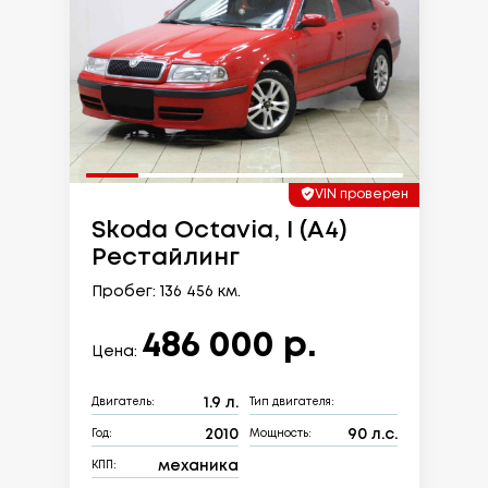
VIN проверен
Skoda Octavia, I (A4)
Рестайлинг
Пробег: 136 456 км.
486 000 р.
Цена:
1.9 л.
Двигатель:
Тип двигателя:
2010
90 л.с.
Год:
Мощность:
механика
КПП: