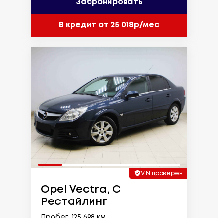
Забронировать
В кредит от 25 018р/мес
VIN проверен
Opel Vectra, C
Рестайлинг
Пробег: 125 698 км.