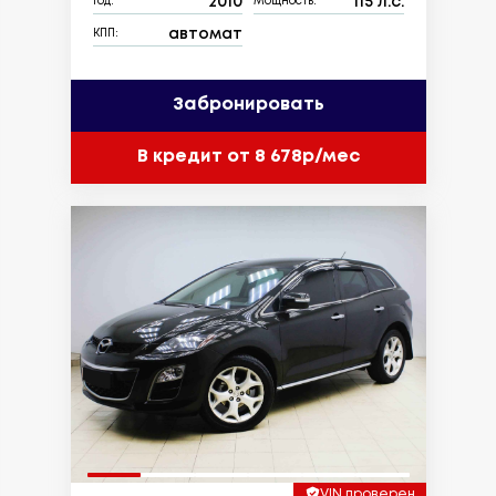
2010
115 л.с.
Год:
Мощность:
автомат
КПП:
Забронировать
В кредит от 8 678р/мес
VIN проверен