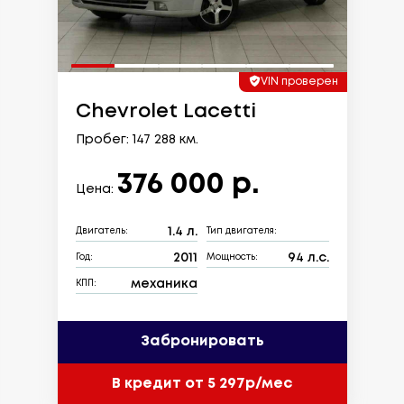
VIN проверен
Chevrolet Lacetti
Пробег: 147 288 км.
376 000 р.
Цена:
1.4 л.
Двигатель:
Тип двигателя:
2011
94 л.с.
Год:
Мощность:
механика
КПП:
Забронировать
В кредит от 5 297р/мес