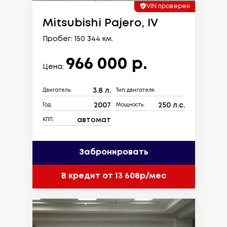
VIN проверен
Mitsubishi Pajero, IV
Пробег: 150 344 км.
966 000 р.
Цена:
3.8 л.
Двигатель:
Тип двигателя:
2007
250 л.с.
Год:
Мощность:
автомат
КПП:
Забронировать
В кредит от 13 608р/мес