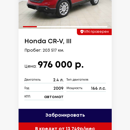
VIN проверен
Honda CR-V, III
Пробег: 203 517 км.
976 000 р.
Цена:
2.4 л.
Двигатель:
Тип двигателя:
2009
166 л.с.
Год:
Мощность:
автомат
КПП:
Забронировать
В кредит от 13 749р/мес