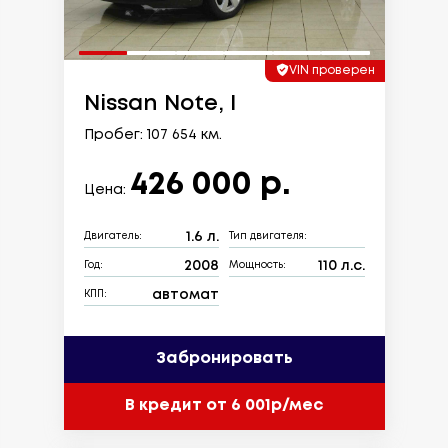
VIN проверен
Nissan Note, I
Пробег: 107 654 км.
426 000 р.
Цена:
1.6 л.
Двигатель:
Тип двигателя:
2008
110 л.с.
Год:
Мощность:
автомат
КПП:
Забронировать
В кредит от 6 001р/мес