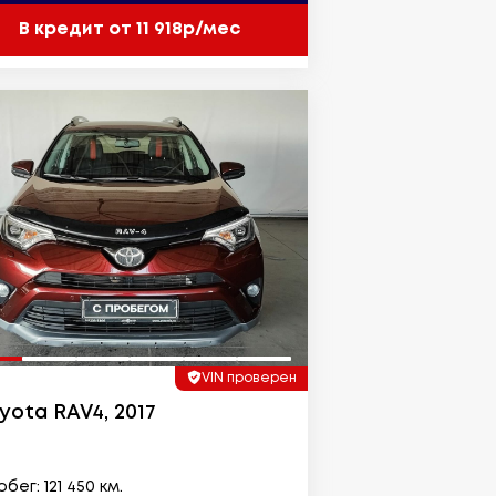
В кредит от 11 918р/мес
VIN проверен
yota RAV4, 2017
бег: 121 450 км.