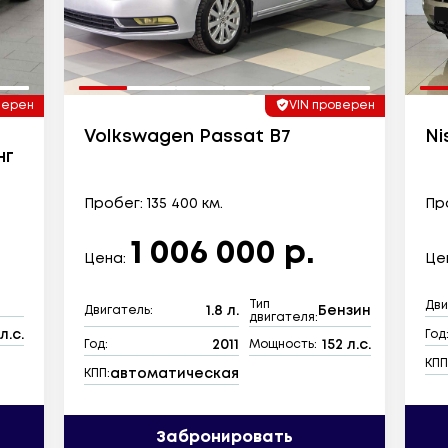
верен
VIN проверен
Volkswagen Passat B7
Nis
нг
Пробег: 135 400 км.
Про
1 006 000 р.
Цена:
Це
Тип
Дви
1.8 л.
Бензин
Двигатель:
двигателя:
л.с.
Год
2011
152 л.с.
Год:
Мощность:
КПП
автоматическая
КПП:
Забронировать