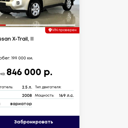
VIN проверен
san X-Trail, II
бег: 199 000 км.
846 000 р.
на:
2.5 л.
гатель:
Тип двигателя:
2008
169 л.с.
:
Мощность:
вариатор
:
Забронировать