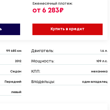
Ежемесячный платеж:
от 6 283₽
ь
Купить в кредит
Двигатель:
99 685 км
1.6 л.
Мощность:
2012
109 л.с.
КПП:
Седан
механика
Владельцы:
Передний
один владелец
левый