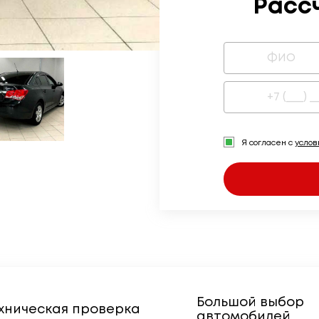
Расс
Я согласен с
усло
Большой выбор
хническая проверка
автомобилей