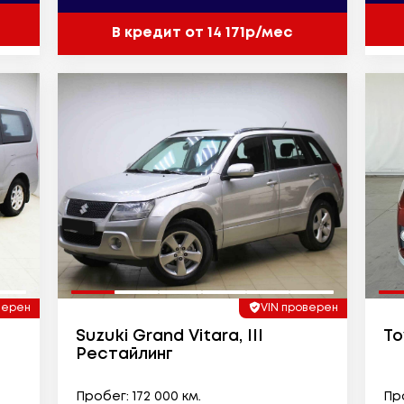
В кредит от 14 171р/мес
верен
VIN проверен
Suzuki Grand Vitara, III
To
Рестайлинг
Пробег: 172 000 км.
Про