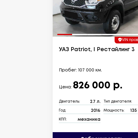
VIN про
УАЗ Patriot, I Рестайлинг 3
Пробег: 107 000 км.
826 000 р.
Цена:
2.7 л.
Двигатель:
Тип двигателя:
2016
135 
Год:
Мощность:
механика
КПП: