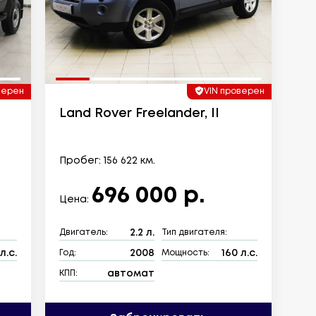
верен
VIN проверен
Land Rover Freelander, II
Пробег: 156 622 км.
696 000 р.
Цена:
2.2 л.
Двигатель:
Тип двигателя:
л.с.
2008
160 л.с.
Год:
Мощность:
автомат
КПП: