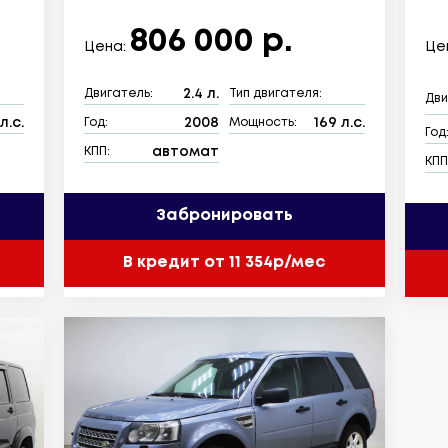
806 000 р.
Цена:
Це
2.4 л.
Двигатель:
Тип двигателя:
Дви
л.с.
2008
169 л.с.
Год:
Мощность:
Год
автомат
КПП:
КПП
Забронировать
В кредит от 11 354р/мес