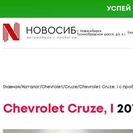
УСПЕЙ
г. Новосибирск,
Еже
Гусинобродское шоссе, д.6, к.1
Главная
/
Каталог
/
Chevrolet
/
Cruze
/
Chevrolet Cruze, I с про
Chevrolet Cruze, I
201