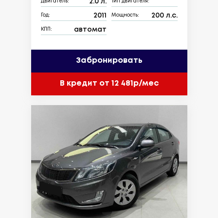
2.0 л.
Двигатель:
Тип двигателя:
2011
200 л.с.
Год:
Мощность:
автомат
КПП:
Забронировать
В кредит от 12 481р/мес