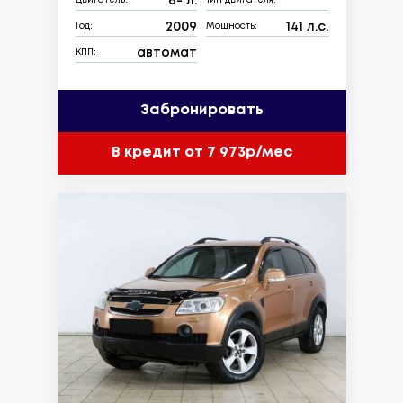
6- л.
Двигатель:
Тип двигателя:
2009
141 л.с.
Год:
Мощность:
автомат
КПП:
Забронировать
В кредит от 7 973р/мес