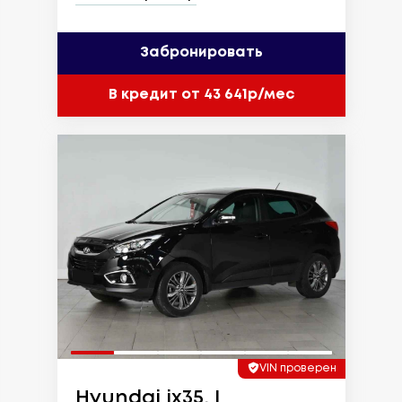
Забронировать
В кредит от 43 641р/мес
VIN проверен
Hyundai ix35, I