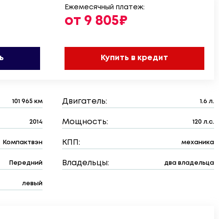
Ежемесячный платеж:
от 9 805₽
ь
Купить в кредит
Двигатель:
101 965 км
1.6 л.
Мощность:
2014
120 л.с.
КПП:
Компактвэн
механика
Владельцы:
Передний
два владельца
левый