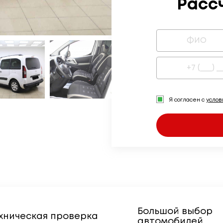
Расс
Я согласен с
усло
Большой выбор
хническая проверка
автомобилей