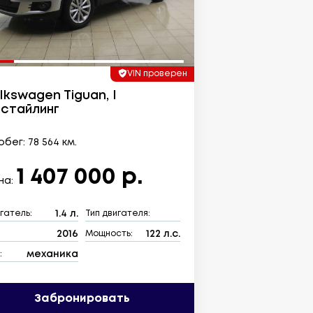
VIN проверен
lkswagen Tiguan, I
стайлинг
бег: 78 564 км.
1 407 000 р.
на:
1.4 л.
гатель:
Тип двигателя:
2016
122 л.с.
:
Мощность:
механика
:
Забронировать