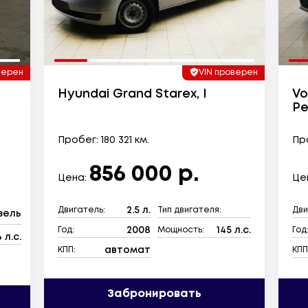
верен
VIN проверен
Hyundai Grand Starex, I
Vo
Ре
Пробег: 180 321 км.
Про
856 000 р.
Цена:
Це
2.5 л.
Двигатель:
Тип двигателя:
Дви
зель
2008
145 л.с.
Год:
Мощность:
Год
 л.с.
автомат
КПП:
КПП
Забронировать