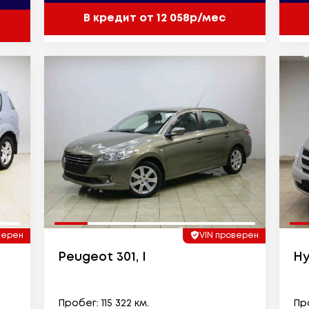
В кредит от 12 058р/мес
верен
VIN проверен
Peugeot 301, I
Hy
Пробег: 115 322 км.
Про