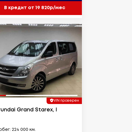
В кредит от 19 820р/мес
VIN проверен
undai Grand Starex, I
бег: 224 000 км.