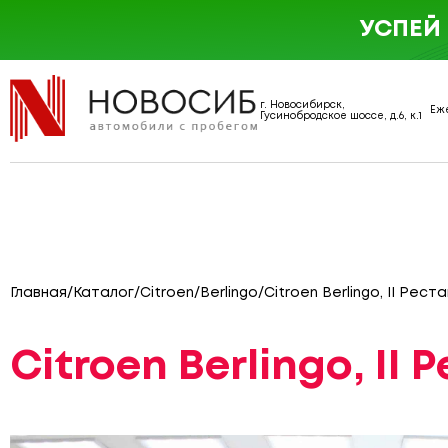
УСПЕЙ
г. Новосибирск,
Еже
Гусинобродское шоссе, д.6, к.1
Главная
/
Каталог
/
Citroen
/
Berlingo
/
Citroen Berlingo, II Рест
Citroen Berlingo, II