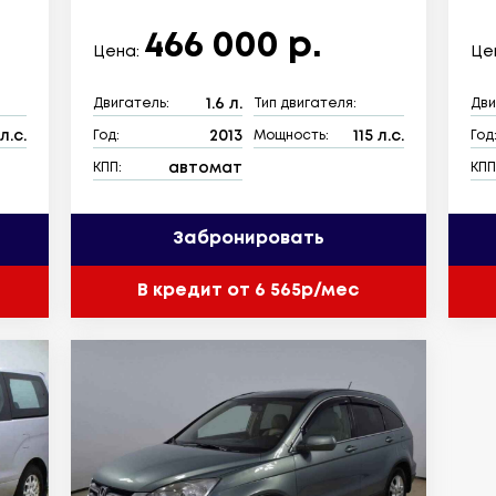
466 000 р.
Цена:
Це
1.6 л.
Двигатель:
Тип двигателя:
Дви
л.с.
2013
115 л.с.
Год:
Мощность:
Год
автомат
КПП:
КПП
Забронировать
В кредит от 6 565р/мес