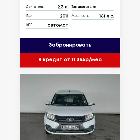
2.3 л.
Двигатель:
Тип двигателя:
2011
161 л.с.
Год:
Мощность:
автомат
КПП:
Забронировать
В кредит от 11 354р/мес