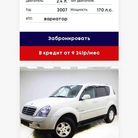
2.4 л.
Двигатель:
Тип двигателя:
2007
170 л.с.
Год:
Мощность:
вариатор
КПП:
Забронировать
В кредит от 9 241р/мес