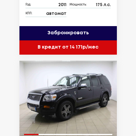
2011
175 л.с.
Год:
Мощность:
автомат
КПП:
Забронировать
В кредит от 14 171р/мес