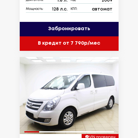
1.6 л.
2009
Двигатель:
Год:
128 л.с.
автомат
Мощность:
КПП:
Забронировать
В кредит от 7 790р/мес
VIN проверен