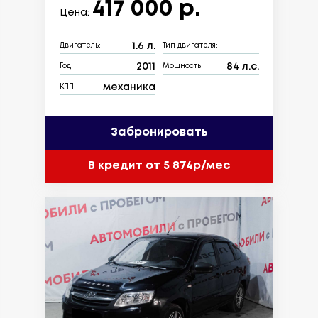
417 000 р.
Цена:
1.6 л.
Двигатель:
Тип двигателя:
2011
84 л.с.
Год:
Мощность:
механика
КПП:
Забронировать
В кредит от 5 874р/мес