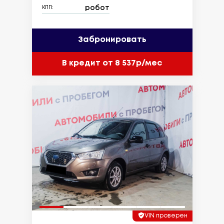
робот
КПП:
Забронировать
В кредит от 8 537р/мес
VIN проверен