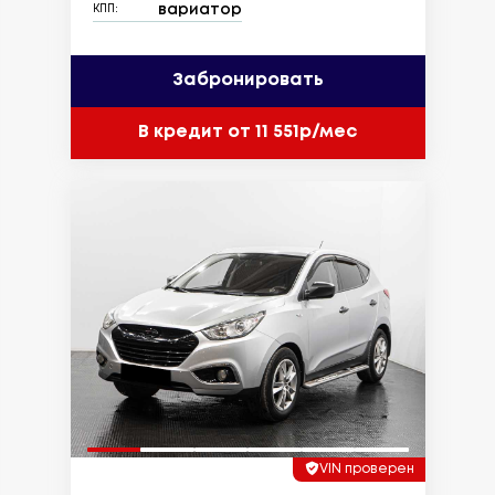
вариатор
КПП:
Забронировать
В кредит от 11 551р/мес
VIN проверен