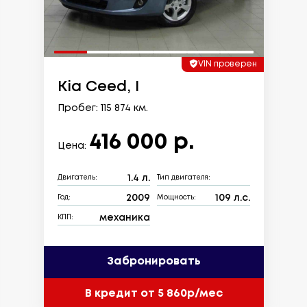
VIN проверен
Kia Ceed, I
Пробег: 115 874 км.
416 000 р.
Цена:
1.4 л.
Двигатель:
Тип двигателя:
2009
109 л.с.
Год:
Мощность:
механика
КПП:
Забронировать
В кредит от 5 860р/мес