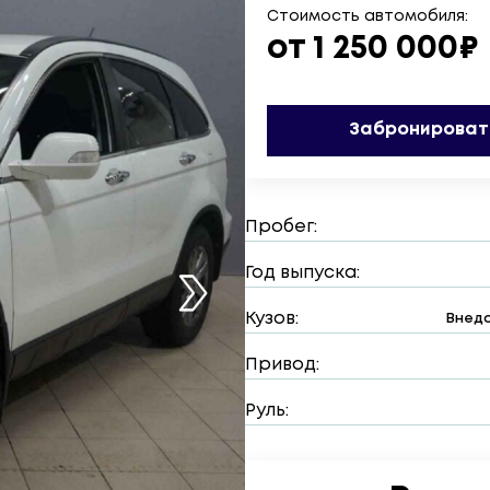
Стоимость автомобиля:
от 1 250 000₽
Забронироват
Пробег:
Год выпуска:
Кузов:
Внедо
Привод:
Руль: