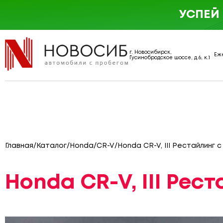
УСПЕЙ
г. Новосибирск,
Еже
Гусинобродское шоссе, д.6, к.1
Главная
/
Каталог
/
Honda
/
CR-V
/
Honda CR-V, III Рестайлинг 
Honda CR-V, III Рес