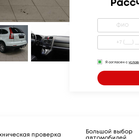
Расс
Я согласен с
усло
Большой выбор
хническая проверка
автомобилей