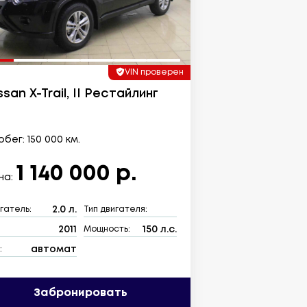
VIN проверен
ssan X-Trail, II Рестайлинг
бег: 150 000 км.
1 140 000 р.
на:
2.0 л.
гатель:
Тип двигателя:
2011
150 л.с.
:
Мощность:
автомат
:
Забронировать