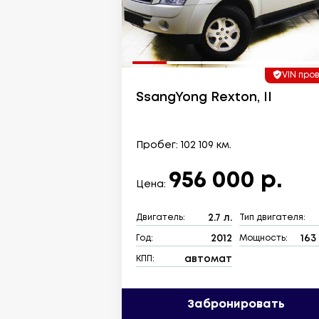
VIN про
SsangYong Rexton, II
Пробег: 102 109 км.
956 000 р.
Цена:
2.7 л.
Двигатель:
Тип двигателя:
2012
163 
Год:
Мощность:
автомат
КПП:
Забронировать