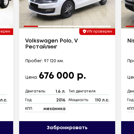
верен
VIN проверен
Volkswagen Polo, V
Ni
Рестайлинг
Пробег: 97 120 км.
Про
676 000 р.
Цена:
Це
1.6 л.
Двигатель:
Тип двигателя:
Дви
л.с.
2016
110 л.с.
Год:
Мощность:
Год
механика
КПП:
КПП
Забронировать