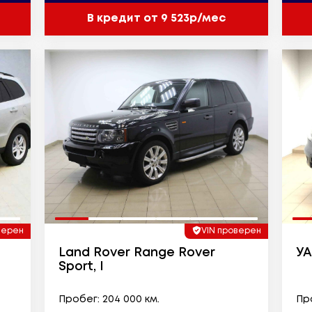
В кредит от 9 523р/мес
верен
VIN проверен
Land Rover Range Rover
УА
Sport, I
Пробег: 204 000 км.
Про