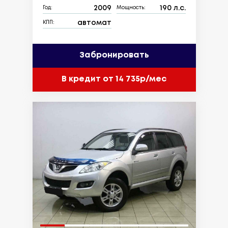
2009
190 л.с.
Год:
Мощность:
автомат
КПП:
Забронировать
В кредит от 14 735р/мес