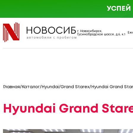
УСПЕЙ
г. Новосибирск,
Еже
Гусинобродское шоссе, д.6, к.1
Главная
/
Каталог
/
Hyundai
/
Grand Starex
/
Hyundai Grand Star
Hyundai Grand Stare