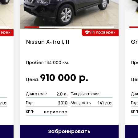
верен
VIN проверен
Nissan X-Trail, II
Gr
Пробег: 134 000 км.
Про
910 000 р.
Цена:
Це
2.0 л.
Двигатель:
Тип двигателя:
Дви
л.с.
2010
141 л.с.
Год:
Мощность:
Год
вариатор
КПП:
КПП
Забронировать