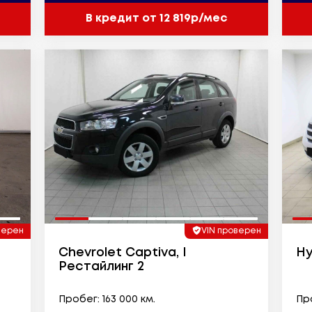
В кредит от 12 819р/мес
верен
VIN проверен
Chevrolet Captiva, I
Hy
Рестайлинг 2
Пробег: 163 000 км.
Про