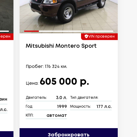
верен
VIN проверен
Mitsubishi Montero Sport
Пробег: 176 324 км.
605 000 р.
Цена:
3.0 л.
Двигатель:
Тип двигателя:
зин
1999
177 л.с.
Год:
Мощность:
л.с.
автомат
КПП:
Забронировать