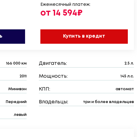
Ежемесячный платеж:
от 14 594₽
ь
Купить в кредит
Двигатель:
166 000 км
2.5 л.
Мощность:
2011
145 л.с.
КПП:
Минивэн
автомат
Владельцы:
Передний
три и более владельцев
левый