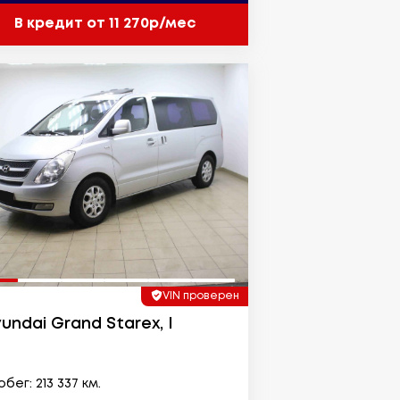
В кредит от 11 270р/мес
VIN проверен
undai Grand Starex, I
бег: 213 337 км.