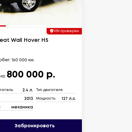
VIN проверен
eat Wall Hover H5
бег: 160 000 км.
800 000 р.
на:
2.4 л.
гатель:
Тип двигателя:
2013
127 л.с.
:
Мощность:
механика
:
Забронировать