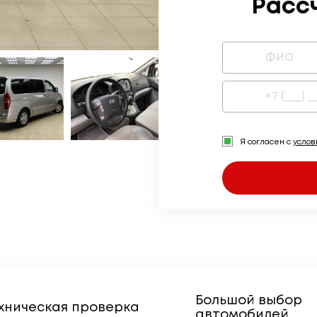
Расс
Я согласен с
усло
Большой выбор
хническая проверка
автомобилей