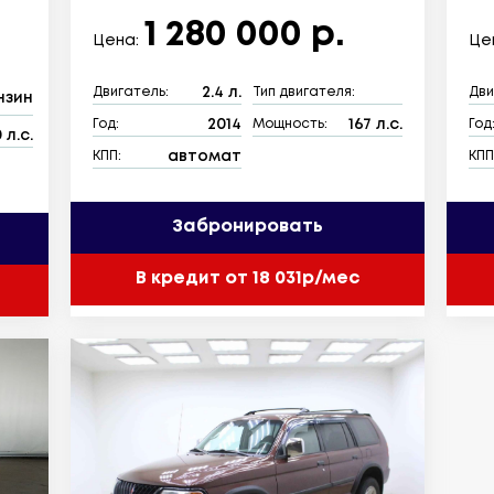
1 280 000 р.
Цена:
Це
2.4 л.
Двигатель:
Тип двигателя:
Дви
нзин
2014
167 л.с.
Год:
Мощность:
Год
 л.с.
автомат
КПП:
КПП
Забронировать
В кредит от 18 031р/мес