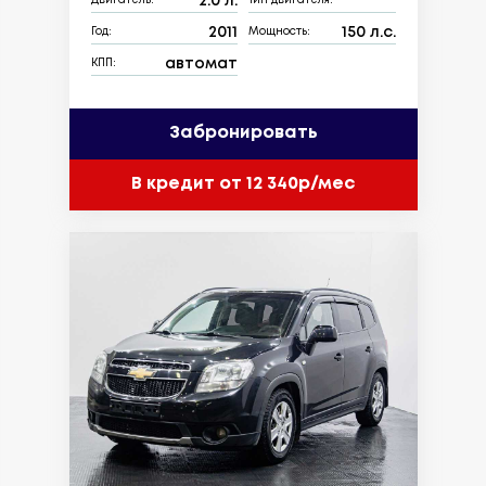
2.0 л.
Двигатель:
Тип двигателя:
2011
150 л.с.
Год:
Мощность:
автомат
КПП:
Забронировать
В кредит от 12 340р/мес