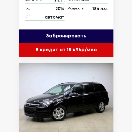
2.2 л.
Двигатель:
Тип двигателя:
2014
184 л.с.
Год:
Мощность:
автомат
КПП:
Забронировать
В кредит от 15 496р/мес