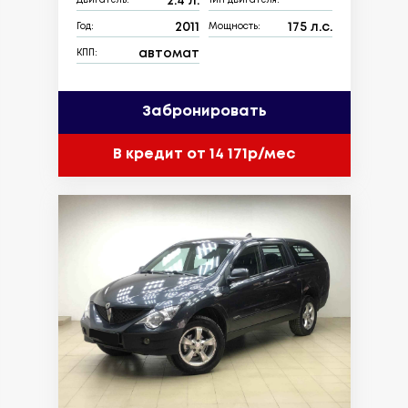
2.4 л.
Двигатель:
Тип двигателя:
2011
175 л.с.
Год:
Мощность:
автомат
КПП:
Забронировать
В кредит от 14 171р/мес