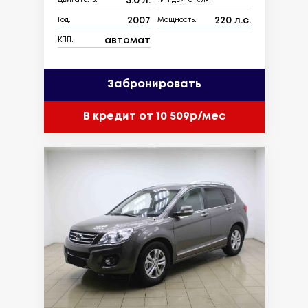
3.0 л.
Двигатель:
Тип двигателя:
2007
220 л.с.
Год:
Мощность:
автомат
КПП:
Забронировать
В кредит от 10 509р/мес