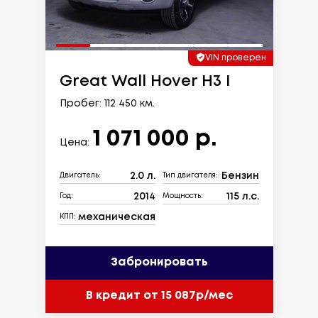
VIN проверен
Great Wall Hover H3 I
Пробег: 112 450 км.
1 071 000 р.
Цена:
2.0 л.
Бензин
Двигатель:
Тип двигателя:
2014
115 л.с.
Год:
Мощность:
механическая
КПП:
Забронировать
В кредит от 15 087р/мес