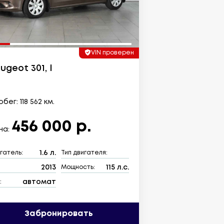
VIN проверен
ugeot 301, I
бег: 118 562 км.
456 000 р.
на:
1.6 л.
гатель:
Тип двигателя:
2013
115 л.с.
:
Мощность:
автомат
:
Забронировать