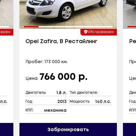
верен
VIN проверен
Opel Zafira, B Рестайлинг
Pe
Пробег: 173 000 км.
Про
766 000 р.
Цена:
Це
1.8 л.
Двигатель:
Тип двигателя:
Дви
л.с.
2013
140 л.с.
Год:
Мощность:
Год
механика
КПП:
КПП
Забронировать