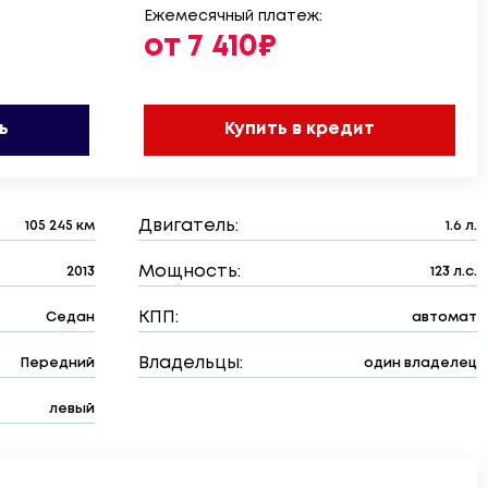
Ежемесячный платеж:
от 7 410₽
ь
Купить в кредит
Двигатель:
105 245 км
1.6 л.
Мощность:
2013
123 л.с.
КПП:
Седан
автомат
Владельцы:
Передний
один владелец
левый