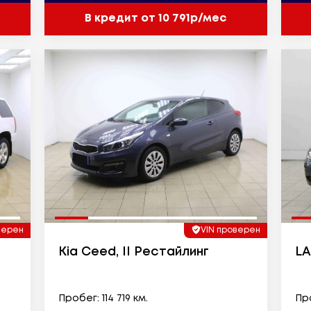
В кредит от 10 791р/мес
верен
VIN проверен
Kia Ceed, II Рестайлинг
LA
Пробег: 114 719 км.
Про