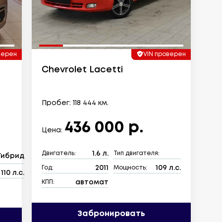
верен
VIN проверен
Chevrolet Lacetti
Пробег: 118 444 км.
436 000 р.
Цена:
1.6 л.
Двигатель:
Тип двигателя:
Гибрид
2011
109 л.с.
Год:
Мощность:
110 л.с.
автомат
КПП:
Забронировать