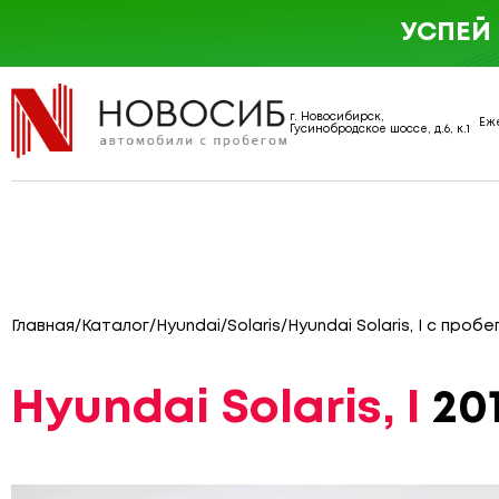
УСПЕЙ
г. Новосибирск,
Еже
Гусинобродское шоссе, д.6, к.1
Главная
/
Каталог
/
Hyundai
/
Solaris
/
Hyundai Solaris, I с пробе
Hyundai Solaris, I
201