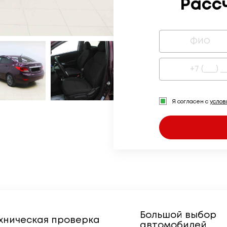
Расс
Я согласен с
усло
Большой выбор
хническая проверка
автомобилей