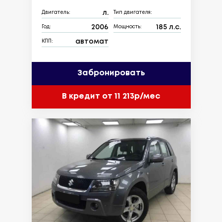
л.
Двигатель:
Тип двигателя:
2006
185 л.с.
Год:
Мощность:
автомат
КПП:
Забронировать
В кредит от 11 213р/мес