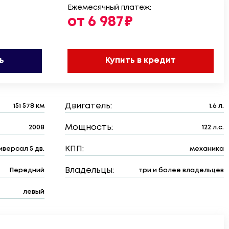
Ежемесячный платеж:
от 6 987₽
ь
Купить в кредит
Двигатель:
151 578 км
1.6 л.
Мощность:
2008
122 л.с.
КПП:
иверсал 5 дв.
механика
Владельцы:
Передний
три и более владельцев
левый