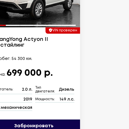
VIN проверен
angYong Actyon II
стайлинг
бег: 54 300 км.
699 000 р.
на:
Тип
2.0 л.
Дизель
гатель:
двигателя:
2019
149 л.с.
:
Мощность:
механическая
:
Забронировать