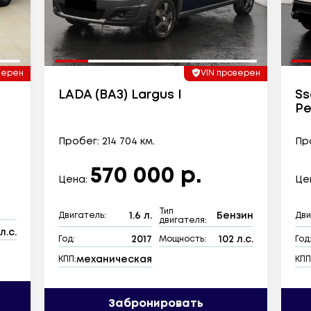
верен
VIN проверен
LADA (ВАЗ) Largus I
Ss
Ре
Пробег: 214 704 км.
Про
570 000 р.
Цена:
Це
Тип
1.6 л.
Бензин
Двигатель:
Дви
двигателя:
л.с.
2017
102 л.с.
Год:
Мощность:
Год
механическая
КПП:
КПП
Забронировать