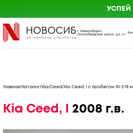
УСПЕЙ
г. Новосибирск,
Еже
Гусинобродское шоссе, д.6, к.1
Главная
/
Каталог
/
Kia
/
Ceed
/
Kia Ceed, I с пробегом 151 578 к
Kia Ceed, I
2008 г.в.