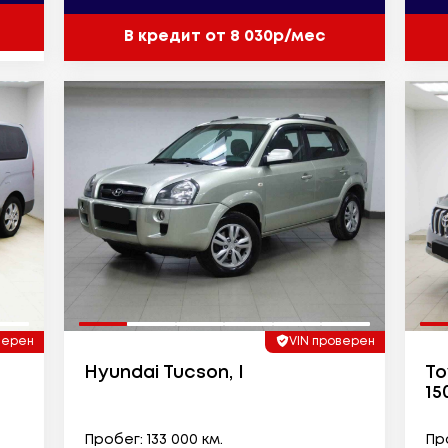
В кредит от 8 030р/мес
верен
VIN проверен
Hyundai Tucson, I
To
15
Пробег: 133 000 км.
Про