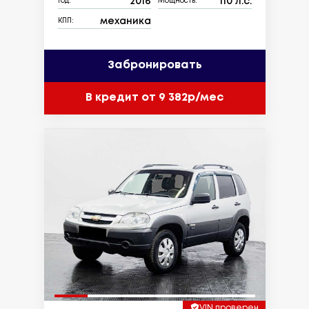
2016
110 л.с.
Год:
Мощность:
механика
КПП:
Забронировать
В кредит от 9 382р/мес
VIN проверен