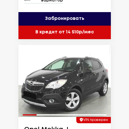
вариатор
КПП:
Забронировать
В кредит от 14 510р/мес
VIN проверен