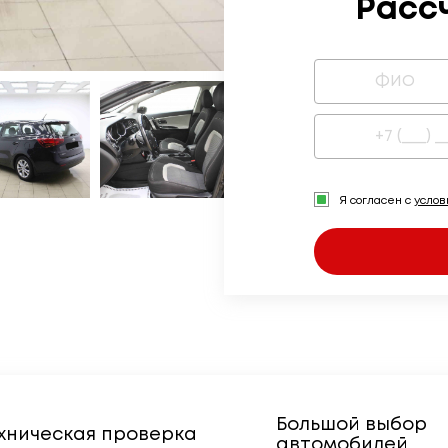
Расс
Я согласен с
усло
Большой выбор
хническая проверка
автомобилей