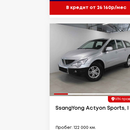
В кредит от 26 160р/мес
VIN про
SsangYong Actyon Sports, I
Пробег: 122 000 км.