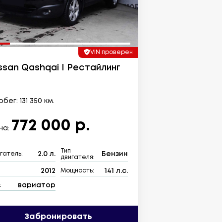
VIN проверен
ssan Qashqai I Рестайлинг
бег: 131 350 км.
772 000 р.
на:
Тип
2.0 л.
Бензин
гатель:
двигателя:
2012
141 л.с.
:
Мощность:
вариатор
:
Забронировать