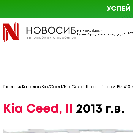
УСПЕЙ
г. Новосибирск,
Еже
Гусинобродское шоссе, д.6, к.1
Главная
/
Каталог
/
Kia
/
Ceed
/
Kia Ceed, II с пробегом 156 410 
Kia Ceed, II
2013 г.в.