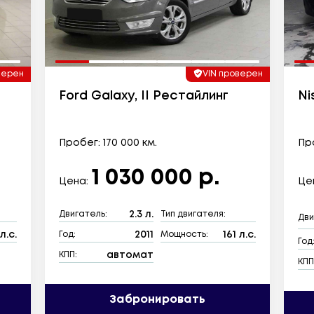
верен
VIN проверен
Ford Galaxy, II Рестайлинг
Ni
Пробег: 170 000 км.
Про
1 030 000 р.
Цена:
Це
2.3 л.
Двигатель:
Тип двигателя:
Дви
л.с.
2011
161 л.с.
Год:
Мощность:
Год
автомат
КПП:
КПП
Забронировать