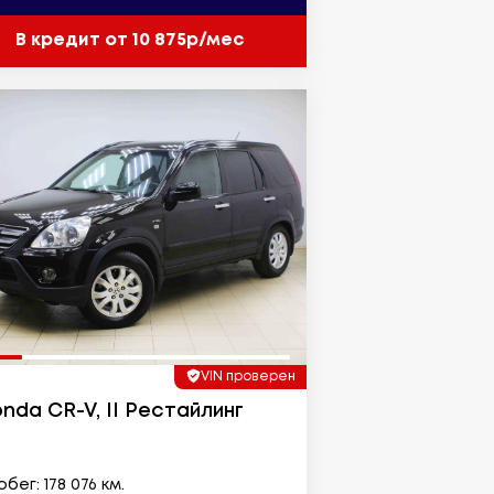
В кредит от 10 875р/мес
VIN проверен
nda CR-V, II Рестайлинг
бег: 178 076 км.