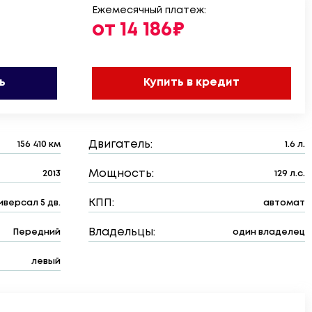
Ежемесячный платеж:
от 14 186₽
ь
Купить в кредит
Двигатель:
156 410 км
1.6 л.
Мощность:
2013
129 л.с.
КПП:
иверсал 5 дв.
автомат
Владельцы:
Передний
один владелец
левый