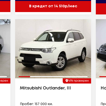
В кредит от 14 510р/мес
верен
VIN проверен
Mitsubishi Outlander, III
Ho
Пробег: 157 000 км.
Про