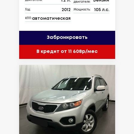
1.2 л.
Бензин
Двигатель:
двигателя:
2012
105 л.с.
Год:
Мощность:
автоматическая
КПП:
Забронировать
В кредит от 11 608р/мес