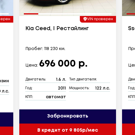
верен
VIN проверен
Kia Ceed, I Рестайлинг
Ss
Пробег: 118 230 км.
Про
696 000 р.
Цена:
Це
1.6 л.
Двигатель:
Тип двигателя:
Дви
нзин
2011
122 л.с.
Год:
Мощность:
Год
 л.с.
автомат
КПП:
КПП
Забронировать
В кредит от 9 805р/мес