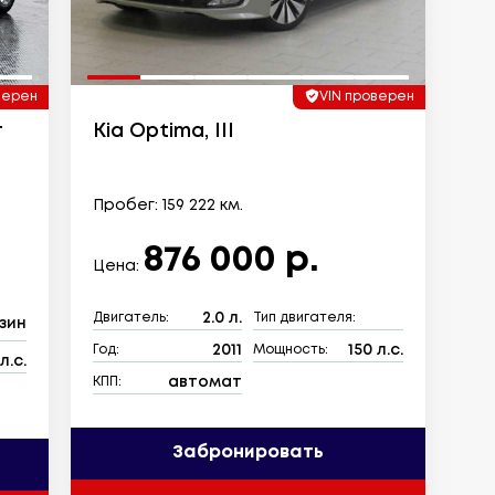
верен
VIN проверен
г
Kia Optima, III
Пробег: 159 222 км.
876 000 р.
Цена:
2.0 л.
Двигатель:
Тип двигателя:
зин
2011
150 л.с.
Год:
Мощность:
л.с.
автомат
КПП:
Забронировать