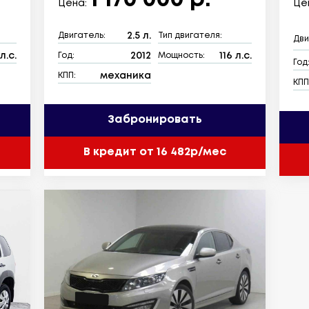
1 170 000 р.
Цена:
Це
2.5 л.
Двигатель:
Тип двигателя:
Дви
л.с.
2012
116 л.с.
Год:
Мощность:
Год
механика
КПП:
КПП
Забронировать
В кредит от 16 482р/мес