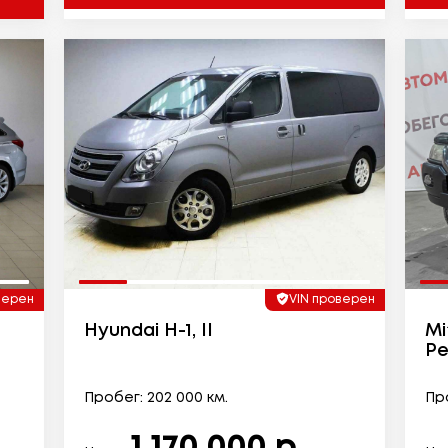
верен
VIN проверен
Hyundai H-1, II
Mi
Ре
Пробег: 202 000 км.
Про