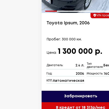
VIN про
Toyota Ipsum, 2006
Пробег: 300 000 км.
1 300 000 р.
Цена:
Тип
2.4 л.
Бе
Двигатель:
двигателя:
2006
160
Год:
Мощность:
Автоматическая
КПП:
Забронировать
В кредит от 18 313р/мес