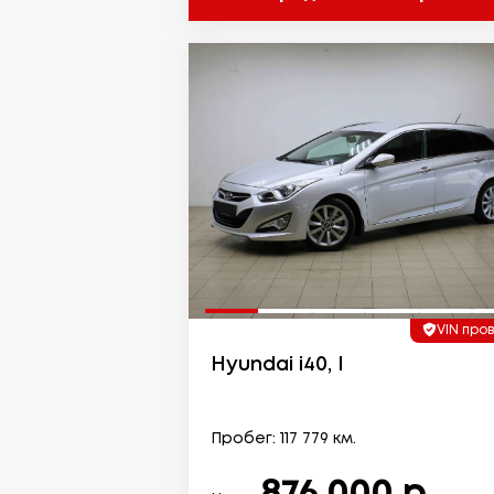
VIN про
Hyundai i40, I
Пробег: 117 779 км.