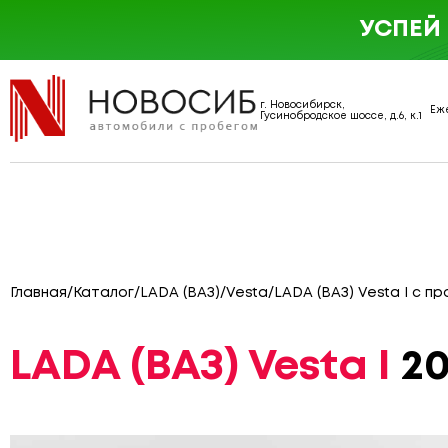
УСПЕЙ
г. Новосибирск,
Еже
Гусинобродское шоссе, д.6, к.1
Главная
/
Каталог
/
LADA (ВАЗ)
/
Vesta
/
LADA (ВАЗ) Vesta I с пр
LADA (ВАЗ) Vesta I
20