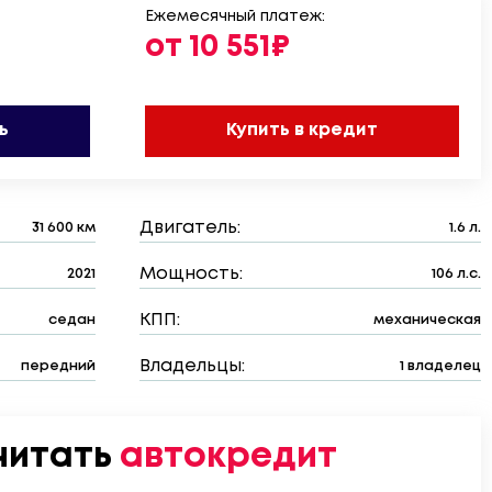
Ежемесячный платеж:
от 10 551₽
ь
Купить в кредит
Двигатель:
31 600 км
1.6 л.
Мощность:
2021
106 л.с.
КПП:
седан
механическая
Владельцы:
передний
1 владелец
читать
автокредит