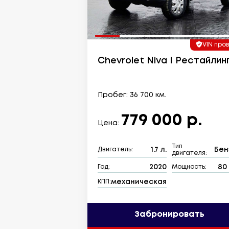
VIN про
Chevrolet Niva I Рестайлин
Пробег: 36 700 км.
779 000 р.
Цена:
Тип
1.7 л.
Бен
Двигатель:
двигателя:
2020
80 
Год:
Мощность:
механическая
КПП:
Забронировать