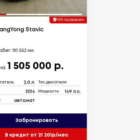
VIN проверен
angYong Stavic
бег: 110 552 км.
1 505 000 р.
на:
2.0 л.
гатель:
Тип двигателя:
2014
149 л.с.
:
Мощность:
автомат
:
Забронировать
В кредит от 21 201р/мес