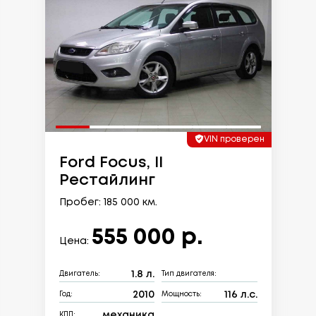
VIN проверен
Ford Focus, II
Рестайлинг
Пробег: 185 000 км.
555 000 р.
Цена:
1.8 л.
Двигатель:
Тип двигателя:
2010
116 л.с.
Год:
Мощность:
механика
КПП: