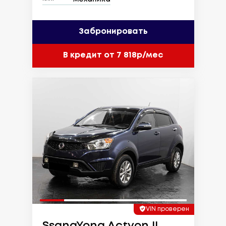
Забронировать
В кредит от 7 818р/мес
VIN проверен
SsangYong Actyon II