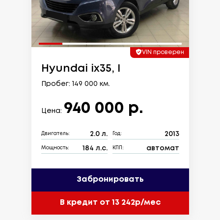
VIN проверен
Hyundai ix35, I
Пробег: 149 000 км.
940 000 р.
Цена:
2.0 л.
2013
Двигатель:
Год:
184 л.с.
автомат
Мощность:
КПП:
Забронировать
В кредит от 13 242р/мес