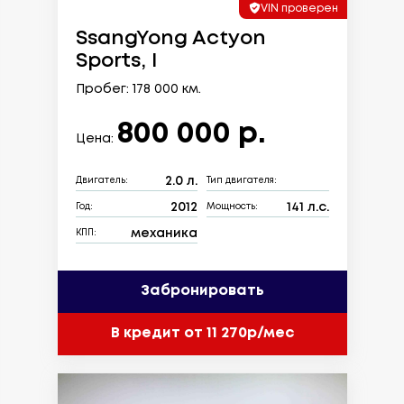
VIN проверен
SsangYong Actyon
Sports, I
Пробег: 178 000 км.
800 000 р.
Цена:
2.0 л.
Двигатель:
Тип двигателя:
2012
141 л.с.
Год:
Мощность:
механика
КПП:
Забронировать
В кредит от 11 270р/мес