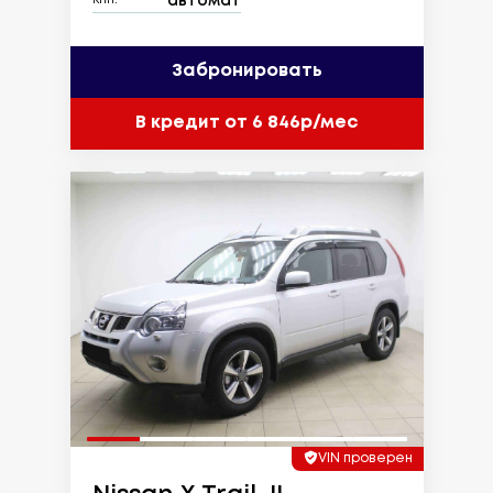
автомат
КПП:
Забронировать
В кредит от 6 846р/мес
VIN проверен