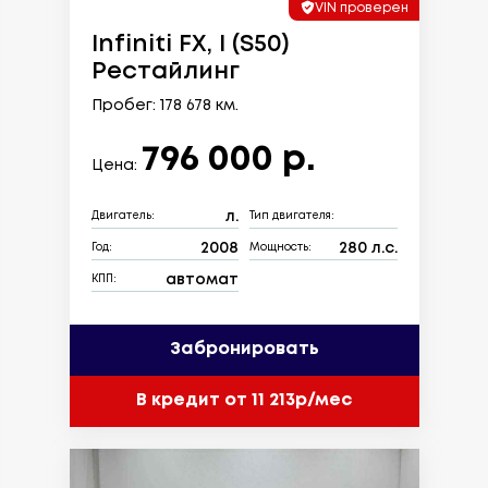
VIN проверен
Infiniti FX, I (S50)
Рестайлинг
Пробег: 178 678 км.
796 000 р.
Цена:
л.
Двигатель:
Тип двигателя:
2008
280 л.с.
Год:
Мощность:
автомат
КПП:
Забронировать
В кредит от 11 213р/мес