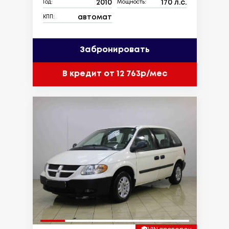
2010
170 л.с.
Год:
Мощность:
автомат
КПП:
Забронировать
В кредит от 12 763р/мес