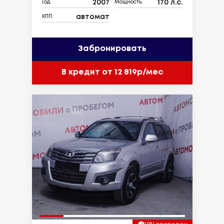
2007
170 л.с.
Год:
Мощность:
автомат
КПП:
Забронировать
В кредит от 12 819р/мес