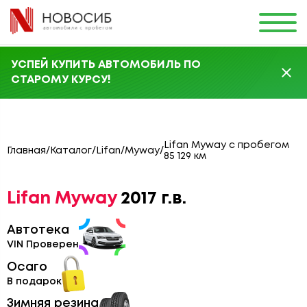
УСПЕЙ КУПИТЬ АВТОМОБИЛЬ ПО
СТАРОМУ КУРСУ!
Lifan Myway с пробегом
Главная
/
Каталог
/
Lifan
/
Myway
/
85 129 км
Lifan Myway
2017 г.в.
Автотека
VIN Проверен
Осаго
В подарок
Зимняя резина