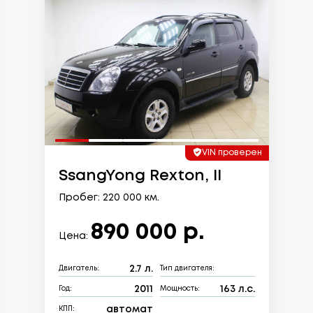
VIN проверен
SsangYong Rexton, II
Пробег: 220 000 км.
890 000 р.
Цена:
2.7 л.
Двигатель:
Тип двигателя:
2011
163 л.с.
Год:
Мощность:
автомат
КПП: