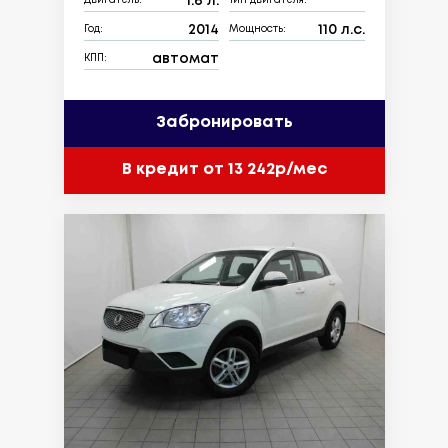
1.6 л.
Двигатель:
Тип двигателя:
2014
110 л.с.
Год:
Мощность:
автомат
КПП:
Забронировать
В кредит от 13 242р/мес