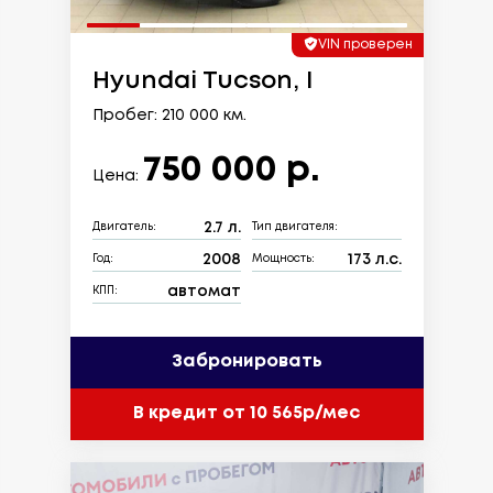
VIN проверен
Hyundai Tucson, I
Пробег: 210 000 км.
750 000 р.
Цена:
2.7 л.
Двигатель:
Тип двигателя:
2008
173 л.с.
Год:
Мощность:
автомат
КПП:
Забронировать
В кредит от 10 565р/мес