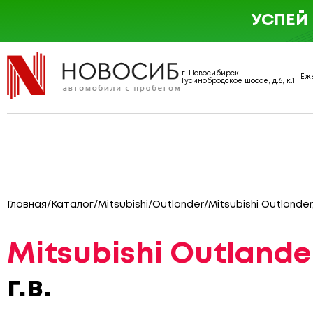
УСПЕЙ
г. Новосибирск,
Еже
Гусинобродское шоссе, д.6, к.1
Главная
/
Каталог
/
Mitsubishi
/
Outlander
/
Mitsubishi Outlander
Mitsubishi Outlander
г.в.