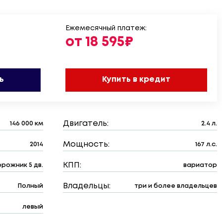
Ежемесячный платеж:
от 18 595₽
ь
Купить в кредит
Двигатель:
146 000 км
2.4 л.
Мощность:
2014
167 л.с.
КПП:
рожник 5 дв.
вариатор
Владельцы:
Полный
три и более владельцев
левый