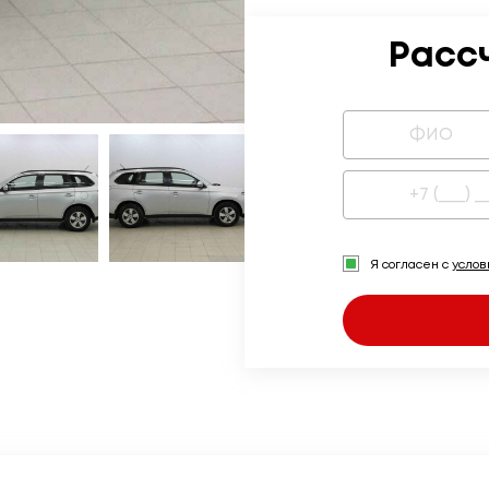
Расс
Я согласен с
усло