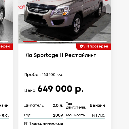
верен
VIN проверен
Kia Sportage II Рестайлинг
Пробег: 163 100 км.
649 000 р.
Цена:
Тип
нзин
2.0 л.
Бензин
Двигатель:
двигателя:
 л.с.
2009
141 л.с.
Год:
Мощность:
механическая
КПП: