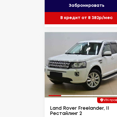
Забронировать
В кредит от 8 382р/мес
VIN про
Land Rover Freelander, II
Рестайлинг 2