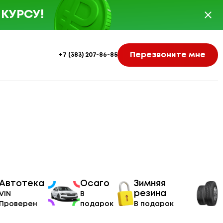
КУРСУ!
Перезвоните мне
+7 (383) 207-86-85
Автотека
Осаго
Зимняя
резина
VIN
В
Проверен
подарок
В подарок