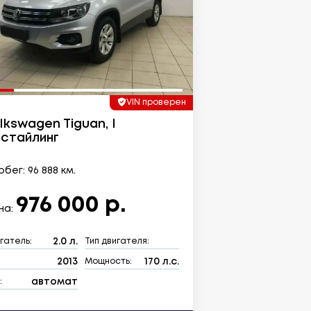
VIN проверен
lkswagen Tiguan, I
стайлинг
бег: 96 888 км.
976 000 р.
на:
2.0 л.
гатель:
Тип двигателя:
2013
170 л.с.
:
Мощность:
автомат
: