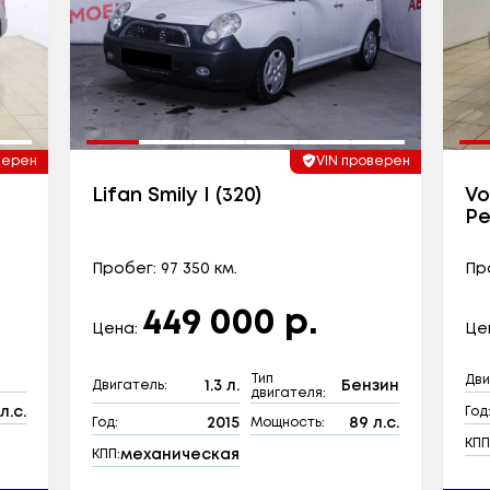
верен
VIN проверен
Lifan Smily I (320)
Vo
Ре
Пробег: 97 350 км.
Про
449 000 р.
Цена:
Це
Тип
Дви
1.3 л.
Бензин
Двигатель:
двигателя:
л.с.
Год
2015
89 л.с.
Год:
Мощность:
КПП
механическая
КПП: