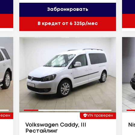
Забронировать
В кредит от 6 325р/мес
верен
VIN проверен
Volkswagen Caddy, III
Nis
Рестайлинг