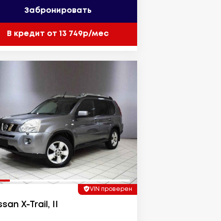
Забронировать
В кредит от 13 749р/мес
VIN проверен
san X-Trail, II