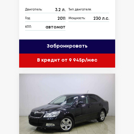
3.2 л.
Двигатель:
Тип двигателя:
2011
230 л.с.
Год:
Мощность:
автомат
КПП:
Забронировать
В кредит от 9 945р/мес