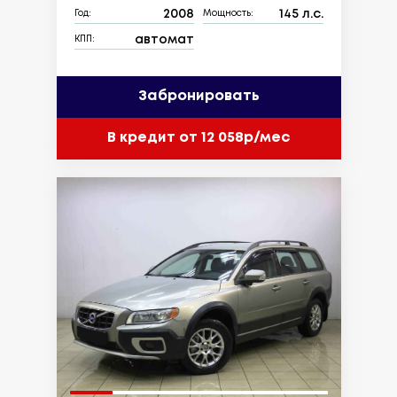
2008
145 л.с.
Год:
Мощность:
автомат
КПП:
Забронировать
В кредит от 12 058р/мес