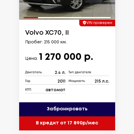
VIN проверен
Volvo XC70, II
Пробег: 215 000 км.
1 270 000 р.
Цена:
2.4 л.
Двигатель:
Тип двигателя:
2011
215 л.с.
Год:
Мощность:
автомат
КПП:
Забронировать
В кредит от 17 890р/мес