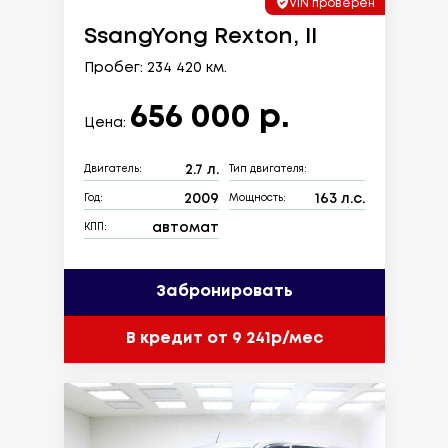
VIN проверен
SsangYong Rexton, II
Пробег: 234 420 км.
656 000 р.
Цена:
2.7 л.
Двигатель:
Тип двигателя:
2009
163 л.с.
Год:
Мощность:
автомат
КПП:
Забронировать
В кредит от 9 241р/мес