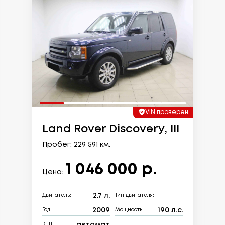
VIN проверен
Land Rover Discovery, III
Пробег: 229 591 км.
1 046 000 р.
Цена:
2.7 л.
Двигатель:
Тип двигателя:
2009
190 л.с.
Год:
Мощность:
автомат
КПП: