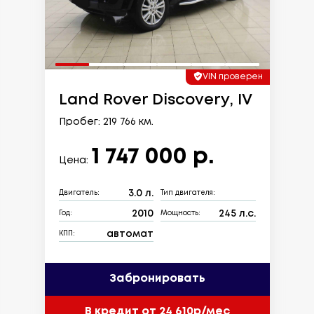
VIN проверен
Land Rover Discovery, IV
Пробег: 219 766 км.
1 747 000 р.
Цена:
3.0 л.
Двигатель:
Тип двигателя:
2010
245 л.с.
Год:
Мощность:
автомат
КПП:
Забронировать
В кредит от 24 610р/мес