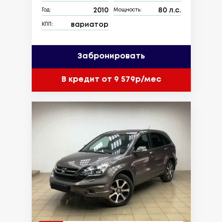
2010
80 л.с.
Год:
Мощность:
вариатор
КПП:
Забронировать
В кредит от 9 579р/мес