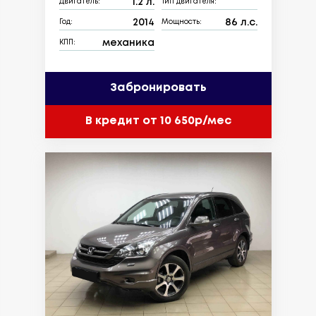
1.2 л.
Двигатель:
Тип двигателя:
2014
86 л.с.
Год:
Мощность:
механика
КПП:
Забронировать
В кредит от 10 650р/мес