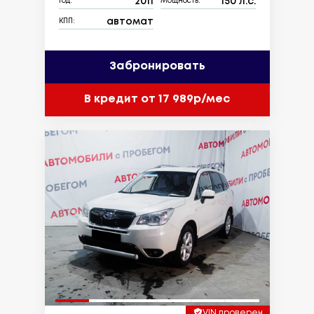
2011
150 л.с.
Год:
Мощность:
автомат
КПП:
Забронировать
В кредит от 17 989р/мес
VIN проверен