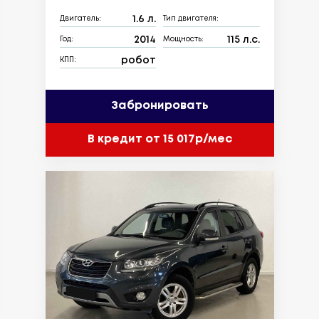
1.6 л.
Двигатель:
Тип двигателя:
2014
115 л.с.
Год:
Мощность:
робот
КПП:
Забронировать
В кредит от 15 017р/мес