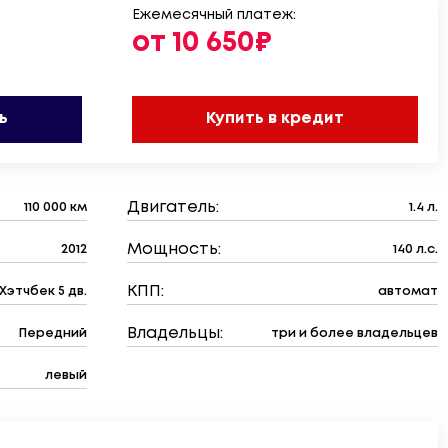
Ежемесячный платеж:
от 10 650₽
ь
Купить в кредит
Двигатель:
110 000 км
1.4 л.
Мощность:
2012
140 л.с.
КПП:
Хэтчбек 5 дв.
автомат
Владельцы:
Передний
три и более владельцев
левый