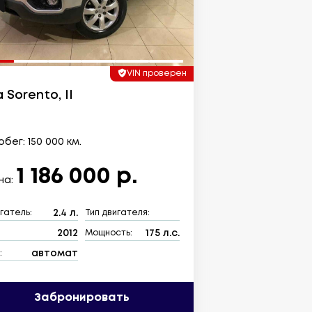
VIN проверен
a Sorento, II
бег: 150 000 км.
1 186 000 р.
на:
2.4 л.
гатель:
Тип двигателя:
2012
175 л.с.
:
Мощность:
автомат
:
Забронировать