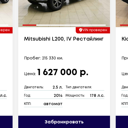
верен
VIN проверен
Mitsubishi L200, IV Рестайлинг
Ki
Пробег: 215 330 км.
Про
1 627 000 р.
Цена:
Це
2.5 л.
Двигатель:
Тип двигателя:
Дви
л.с.
2014
178 л.с.
Год:
Мощность:
Год
автомат
КПП:
КПП
Забронировать