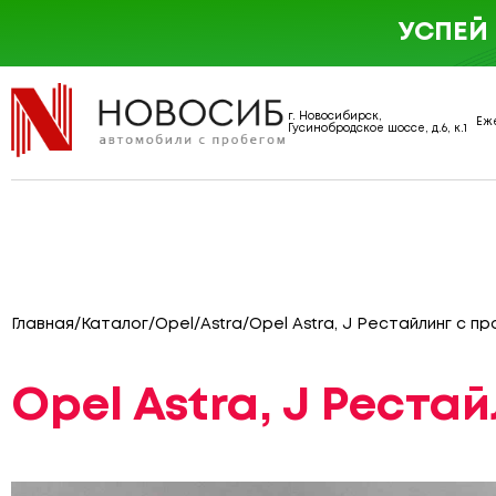
УСПЕЙ
г. Новосибирск,
Еже
Гусинобродское шоссе, д.6, к.1
Главная
/
Каталог
/
Opel
/
Astra
/
Opel Astra, J Рестайлинг с пр
Opel Astra, J Реста