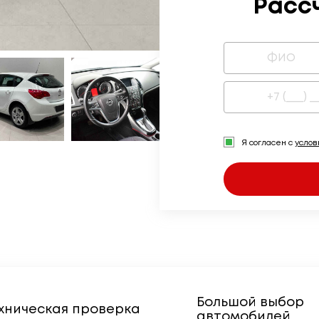
Расс
Я согласен с
усло
Большой выбор
хническая проверка
автомобилей