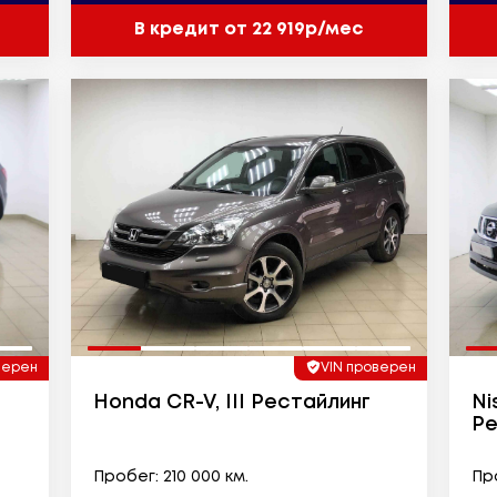
В кредит от 22 919р/мес
верен
VIN проверен
Honda CR-V, III Рестайлинг
Ni
Ре
Пробег: 210 000 км.
Про