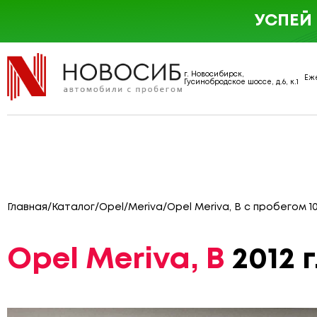
УСПЕЙ
г. Новосибирск,
Еже
Гусинобродское шоссе, д.6, к.1
Главная
/
Каталог
/
Opel
/
Meriva
/
Opel Meriva, B с пробегом 1
Opel Meriva, B
2012 г