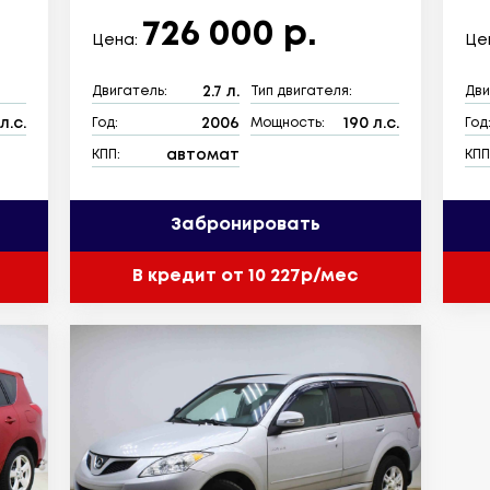
726 000 р.
Цена:
Це
2.7 л.
Двигатель:
Тип двигателя:
Дви
л.с.
2006
190 л.с.
Год:
Мощность:
Год
автомат
КПП:
КПП
Забронировать
В кредит от 10 227р/мес