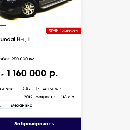
VIN проверен
undai H-1, II
бег: 250 000 км.
1 160 000 р.
на:
2.5 л.
гатель:
Тип двигателя:
2012
116 л.с.
:
Мощность:
механика
:
Забронировать