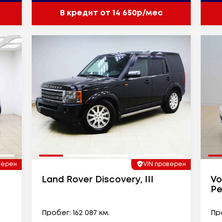
В кредит от 14 650р/мес
верен
VIN проверен
Land Rover Discovery, III
Vo
Ре
Пробег: 162 087 км.
Про