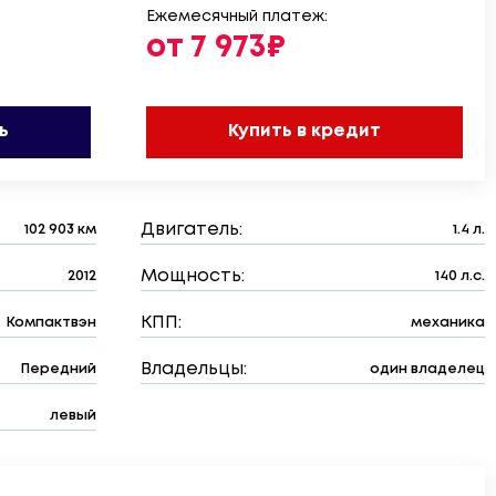
Ежемесячный платеж:
от 7 973₽
ь
Купить в кредит
Двигатель:
102 903 км
1.4 л.
Мощность:
2012
140 л.с.
КПП:
Компактвэн
механика
Владельцы:
Передний
один владелец
левый