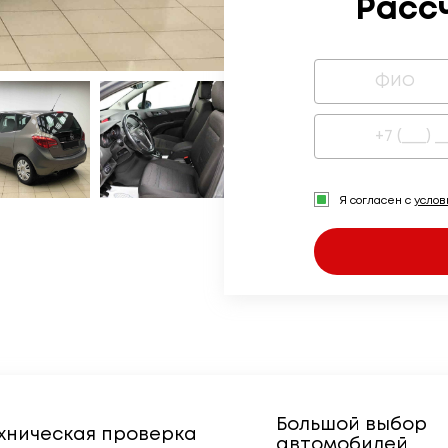
Расс
Я согласен с
усло
Большой выбор
хническая проверка
автомобилей