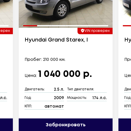
верен
VIN проверен
Hyundai Grand Starex, I
Hy
Пробег: 210 000 км.
Про
1 040 000 р.
Цена:
Це
2.5 л.
Двигатель:
Тип двигателя:
Дви
л.с.
2009
174 л.с.
Год:
Мощность:
Год
автомат
КПП:
КПП
Забронировать