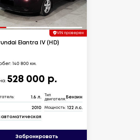
VIN проверен
undai Elantra IV (HD)
бег: 140 800 км.
528 000 р.
на:
Тип
1.6 л.
Бензин
гатель:
двигателя:
2010
122 л.с.
:
Мощность:
автоматическая
:
Забронировать