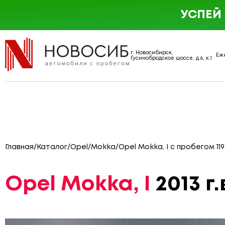
УСПЕЙ
г. Новосибирск,
Еже
Гусинобродское шоссе, д.6, к.1
Главная
/
Каталог
/
Opel
/
Mokka
/
Opel Mokka, I с пробегом 119
Opel Mokka, I
2013 г.