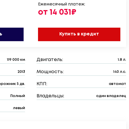
Ежемесячный платеж:
от 14 031₽
ь
Купить в кредит
Двигатель:
119 000 км
1.8 л.
Мощность:
2013
140 л.с.
КПП:
рожник 5 дв.
автомат
Владельцы:
Полный
один владелец
левый