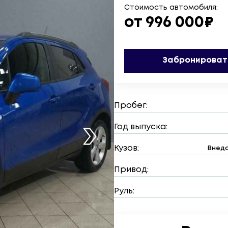
Стоимость автомобиля:
от 996 000₽
Забронироват
Пробег:
Год выпуска:
Кузов:
Внедо
Привод:
Руль: