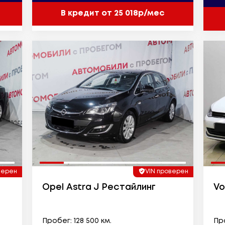
В кредит от 25 018р/мес
верен
VIN проверен
Opel Astra J Рестайлинг
Vo
Пробег: 128 500 км.
Про