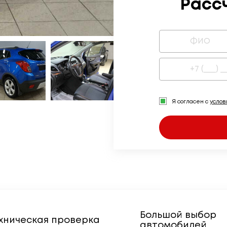
Расс
Я согласен с
усло
Большой выбор
хническая проверка
автомобилей