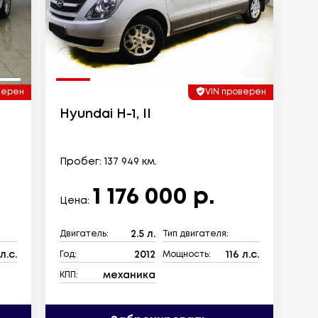
верен
VIN проверен
Hyundai H-1, II
Пробег: 137 949 км.
1 176 000 р.
Цена:
2.5 л.
Двигатель:
Тип двигателя:
л.с.
2012
116 л.с.
Год:
Мощность:
механика
КПП: