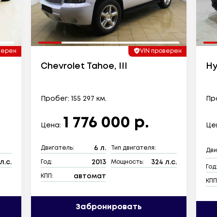
верен
VIN проверен
Chevrolet Tahoe, III
Hy
Пробег: 155 297 км.
Про
1 776 000 р.
Цена:
Це
6 л.
Двигатель:
Тип двигателя:
Дви
л.с.
2013
324 л.с.
Год:
Мощность:
Год
автомат
КПП:
КПП
Забронировать