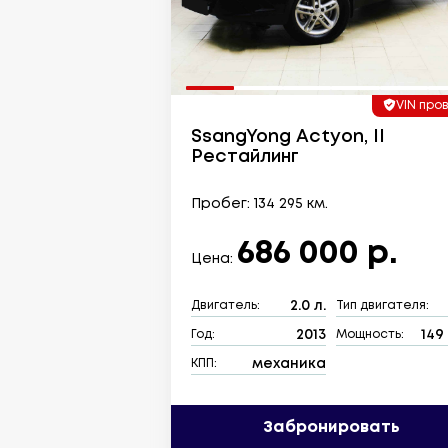
VIN про
SsangYong Actyon, II
Рестайлинг
Пробег: 134 295 км.
686 000 р.
Цена:
2.0 л.
Двигатель:
Тип двигателя:
2013
149 
Год:
Мощность:
механика
КПП:
Забронировать