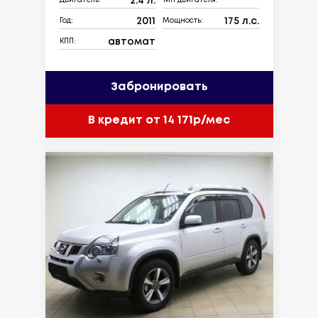
2.4 л.
Двигатель:
Тип двигателя:
2011
175 л.с.
Год:
Мощность:
автомат
КПП:
Забронировать
В кредит от 14 171р/мес