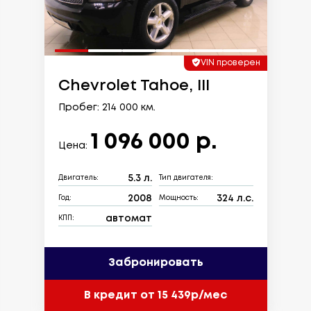
VIN проверен
Chevrolet Tahoe, III
Пробег: 214 000 км.
1 096 000 р.
Цена:
5.3 л.
Двигатель:
Тип двигателя:
2008
324 л.с.
Год:
Мощность:
автомат
КПП:
Забронировать
В кредит от 15 439р/мес