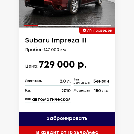
VIN проверен
Subaru Impreza III
Пробег: 147 000 км.
729 000 р.
Цена:
Тип
2.0 л.
Бензин
Двигатель:
двигателя:
2010
150 л.с.
Год:
Мощность:
автоматическая
КПП:
Забронировать
В кредит от 10 269р/мес